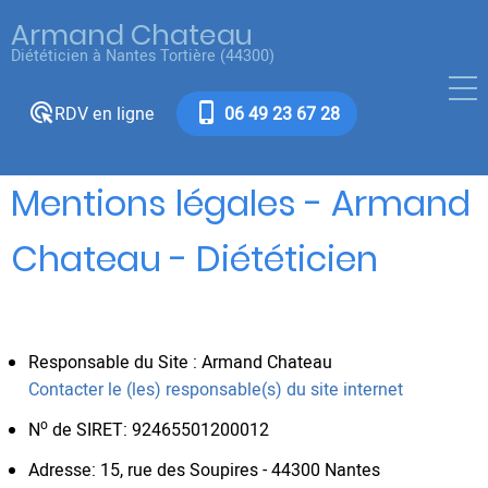
Aller
Armand Chateau
au
Diététicien à Nantes Tortière (44300)
contenu
principal
ads_click
phone_iphone
RDV en ligne
06 49 23 67 28
Mentions légales - Armand
Chateau - Diététicien
Responsable du Site : Armand Chateau
Contacter le (les) responsable(s) du site internet
o
N
de SIRET: 92465501200012
Adresse: 15, rue des Soupires - 44300 Nantes